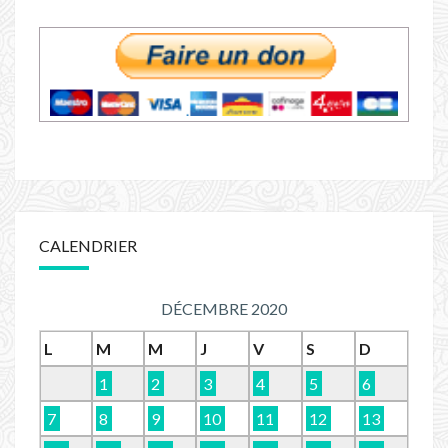
CALENDRIER
DÉCEMBRE 2020
L
M
M
J
V
S
D
1
2
3
4
5
6
7
8
9
10
11
12
13