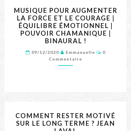
MUSIQUE
MUSIQUE POUR AUGMENTER
POUR
LA FORCE ET LE COURAGE |
AUGMENTER
ÉQUILIBRE ÉMOTIONNEL |
LA
POUVOIR CHAMANIQUE |
FORCE
BINAURAL !
ET
Commentair
LE
09/12/2020
Emmanuelle
0
Commentaire
COURAGE
|
ÉQUILIBRE
ÉMOTIONNEL
|
POUVOIR
CHAMANIQUE
COMMENT
COMMENT RESTER MOTIVÉ
|
RESTER
SUR LE LONG TERME ? JEAN
BINAURAL
MOTIVÉ
LAVAL
!