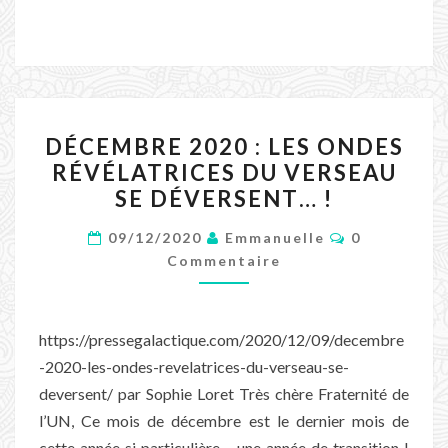
DÉCEMBRE
DÉCEMBRE 2020 : LES ONDES
2020
RÉVÉLATRICES DU VERSEAU
:
SE DÉVERSENT… !
LES
Commentair
ONDES
09/12/2020
Emmanuelle
0
Commentaire
RÉVÉLATRICES
DU
VERSEAU
https://pressegalactique.com/2020/12/09/decembre
SE
-2020-les-ondes-revelatrices-du-verseau-se-
DÉVERSENT…
deversent/ par Sophie Loret Très chère Fraternité de
!
l’UN, Ce mois de décembre est le dernier mois de
cette année si particulière… une année de transition !