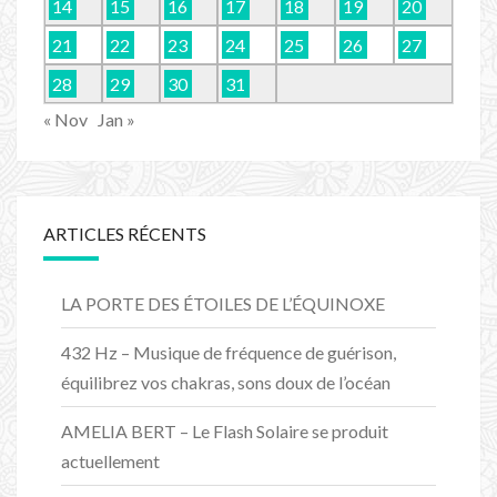
14
15
16
17
18
19
20
21
22
23
24
25
26
27
28
29
30
31
« Nov
Jan »
ARTICLES RÉCENTS
LA PORTE DES ÉTOILES DE L’ÉQUINOXE
432 Hz – Musique de fréquence de guérison,
équilibrez vos chakras, sons doux de l’océan
AMELIA BERT – Le Flash Solaire se produit
actuellement