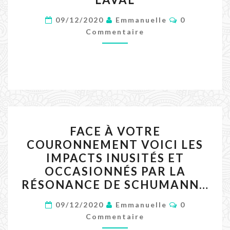
SUR
Commentair
LE
09/12/2020
Emmanuelle
0
Commentaire
LONG
TERME
?
JEAN
LAVAL
FACE
FACE À VOTRE
À
COURONNEMENT VOICI LES
VOTRE
IMPACTS INUSITÉS ET
COURONNEMENT
OCCASIONNÉS PAR LA
VOICI
RÉSONANCE DE SCHUMANN…
LES
Commentair
IMPACTS
09/12/2020
Emmanuelle
0
Commentaire
INUSITÉS