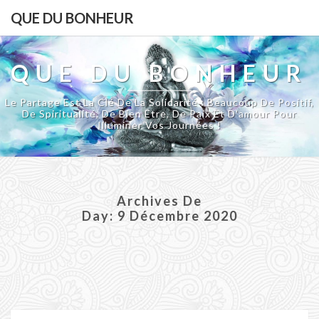
QUE DU BONHEUR
QUE DU BONHEUR
Le Partage Est La Clé De La Solidarité : Beaucoup De Positif,
De Spiritualité, De Bien Être, De Paix Et D'amour Pour
Illuminer Vos Journées !
Archives De
Day:
9 Décembre 2020