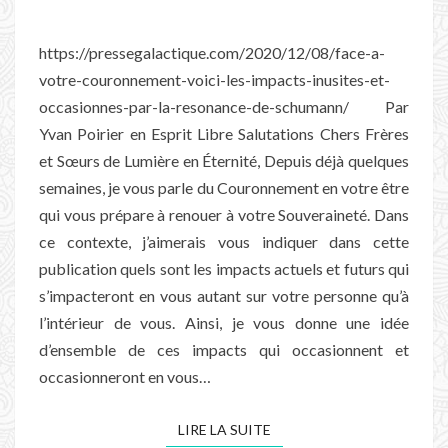
ET
OCCASIONNÉS
https://pressegalactique.com/2020/12/08/face-a-
PAR
votre-couronnement-voici-les-impacts-inusites-et-
LA
occasionnes-par-la-resonance-de-schumann/ Par
RÉSONANCE
Yvan Poirier en Esprit Libre Salutations Chers Frères
DE
et Sœurs de Lumière en Éternité, Depuis déjà quelques
SCHUMANN…
semaines, je vous parle du Couronnement en votre être
qui vous prépare à renouer à votre Souveraineté. Dans
ce contexte, j’aimerais vous indiquer dans cette
publication quels sont les impacts actuels et futurs qui
s’impacteront en vous autant sur votre personne qu’à
l’intérieur de vous. Ainsi, je vous donne une idée
d’ensemble de ces impacts qui occasionnent et
occasionneront en vous…
LIRE LA SUITE
LIRE LA SUITE