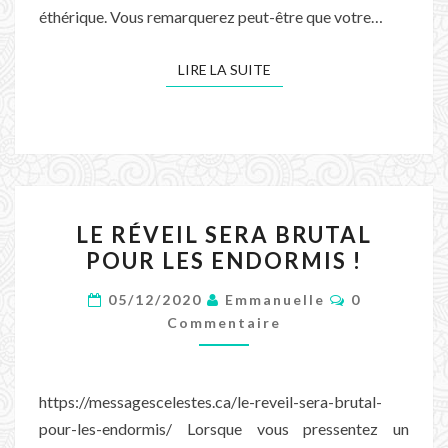
éthérique. Vous remarquerez peut-être que votre…
LIRE LA SUITE
LIRE LA SUITE
LE
LE RÉVEIL SERA BRUTAL
RÉVEIL
POUR LES ENDORMIS !
SERA
BRUTAL
Commentair
05/12/2020
Emmanuelle
0
POUR
Commentaire
LES
ENDORMIS
https://messagescelestes.ca/le-reveil-sera-brutal-
!
pour-les-endormis/ Lorsque vous pressentez un