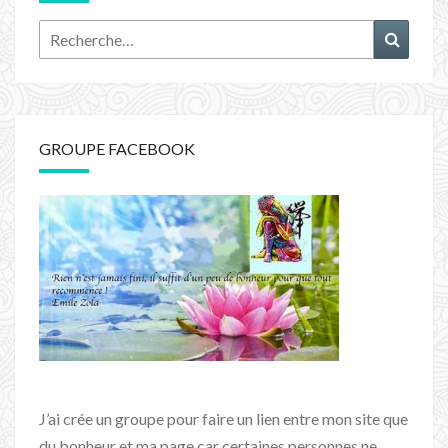
Rechercher :
Recher
GROUPE FACEBOOK
J’ai crée un groupe pour faire un lien entre mon site que
du bonheur et ma page car certaines personnes ne