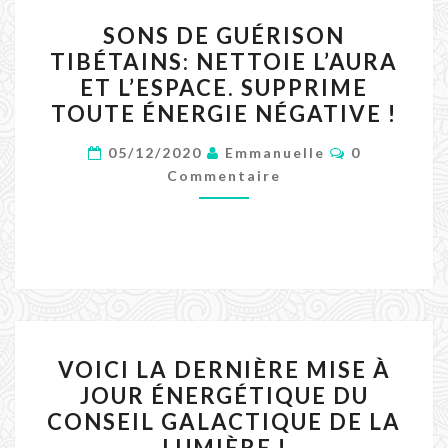
SONS
SONS DE GUÉRISON
DE
TIBÉTAINS: NETTOIE L’AURA
GUÉRISON
ET L’ESPACE. SUPPRIME
TIBÉTAINS:
TOUTE ÉNERGIE NÉGATIVE !
NETTOIE
Commentair
L’AURA
05/12/2020
Emmanuelle
0
Commentaire
ET
L’ESPACE.
SUPPRIME
TOUTE
ÉNERGIE
NÉGATIVE
!
VOICI
VOICI LA DERNIÈRE MISE À
LA
JOUR ÉNERGÉTIQUE DU
DERNIÈRE
CONSEIL GALACTIQUE DE LA
MISE
LUMIÈRE !