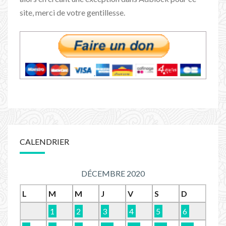
site, merci de votre gentillesse.
CALENDRIER
DÉCEMBRE 2020
L
M
M
J
V
S
D
1
2
3
4
5
6