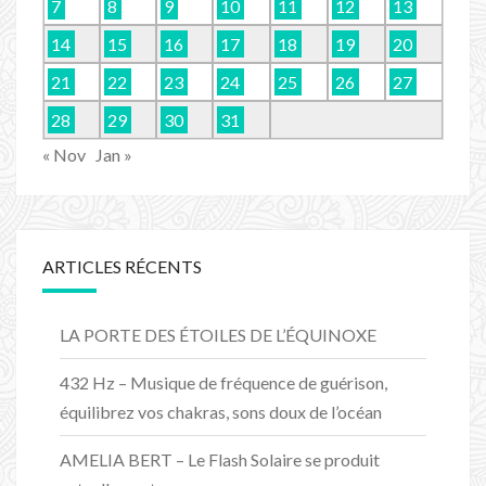
7
8
9
10
11
12
13
14
15
16
17
18
19
20
21
22
23
24
25
26
27
28
29
30
31
« Nov
Jan »
ARTICLES RÉCENTS
LA PORTE DES ÉTOILES DE L’ÉQUINOXE
432 Hz – Musique de fréquence de guérison,
équilibrez vos chakras, sons doux de l’océan
AMELIA BERT – Le Flash Solaire se produit