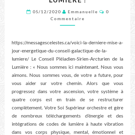
À
Commentair
JOUR
05/12/2020
Emmanuelle
0
Commentaire
ÉNERGÉTIQUE
DU
CONSEIL
https://messagescelestes.ca/voici-la-derniere-mise-a-
GALACTIQUE
jour-energetique-du-conseil-galactique-de-la-
DE
lumiere/ Le Conseil Pléiadien-Sirien-Arcturien de la
LA
Lumière : « Nous sommes ici maintenant. Nous vous
LUMIÈRE
aimons. Nous sommes vous, de votre a future, pour
!
vous aider sur votre chemin. Alors que vous
progressez dans votre ascension, votre système à
quatre corps est en train de se restructurer
complètement. Votre Soi Supérieur orchestre et gère
de nombreux téléchargements d’énergie et des
intégrations de codes de lumière à haute vibration
dans vos corps physique, mental, émotionnel et