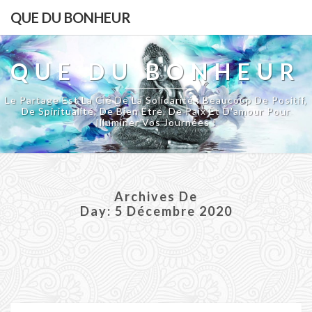
QUE DU BONHEUR
QUE DU BONHEUR
Le Partage Est La Clé De La Solidarité : Beaucoup De Positif,
De Spiritualité, De Bien Être, De Paix Et D'amour Pour
Illuminer Vos Journées !
Archives De
Day:
5 Décembre 2020