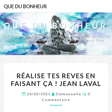
QUE DU BONHEUR
QUE DU BONHEUR
Le Partage Est La Clé De La Solidarité : Beaucoup De Positif,
De Spiritualité, De Bien Être, De Paix Et D'amour Pour
Illuminer Vos Journées !
RÉALISE
RÉALISE TES REVES EN
TES
FAISANT ÇA ! JEAN LAVAL
REVES
EN
Commentair
26/02/2021
Emmanuelle
0
FAISANT
Commentaire
ÇA
!