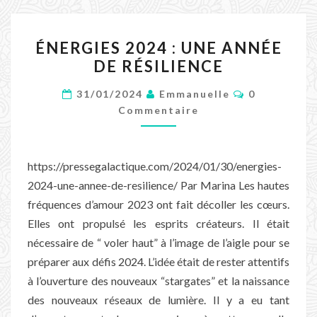
ÉNERGIES
ÉNERGIES 2024 : UNE ANNÉE
2024
DE RÉSILIENCE
:
UNE
Commentair
31/01/2024
Emmanuelle
0
ANNÉE
Commentaire
DE
RÉSILIENCE
https://pressegalactique.com/2024/01/30/energies-
2024-une-annee-de-resilience/ Par Marina Les hautes
fréquences d’amour 2023 ont fait décoller les cœurs.
Elles ont propulsé les esprits créateurs. Il était
nécessaire de “ voler haut” à l’image de l’aigle pour se
préparer aux défis 2024. L’idée était de rester attentifs
à l’ouverture des nouveaux “stargates” et la naissance
des nouveaux réseaux de lumière. Il y a eu tant