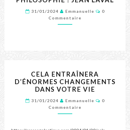
DU
SAUVEUR
Commentair
31/01/2024
Emmanuelle
0
|
Commentaire
PHILOSOPHIE
!
JEAN
LAVAL
CELA
CELA ENTRAÎNERA
ENTRAÎNERA
D’ÉNORMES CHANGEMENTS
D’ÉNORMES
DANS VOTRE VIE
CHANGEMENTS
Commentair
DANS
31/01/2024
Emmanuelle
0
Commentaire
VOTRE
VIE