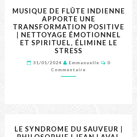
MUSIQUE
MUSIQUE DE FLÛTE INDIENNE
DE
APPORTE UNE
FLÛTE
TRANSFORMATION POSITIVE
INDIENNE
| NETTOYAGE ÉMOTIONNEL
APPORTE
ET SPIRITUEL, ÉLIMINE LE
UNE
STRESS
TRANSFORMATION
Commentair
POSITIVE
31/01/2024
Emmanuelle
0
Commentaire
|
NETTOYAGE
ÉMOTIONNEL
ET
SPIRITUEL,
ÉLIMINE
LE
LE
LE SYNDROME DU SAUVEUR |
STRESS
SYNDROME
PHILOSOPHIE ! JEAN LAVAL