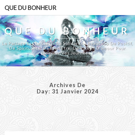
QUE DU BONHEUR
QUE DU BONHEUR
Le Partage Est La Clé De La Solidarité : Beaucoup De Positif,
De Spiritualité, De Bien Être, De Paix Et D'amour Pour
Illuminer Vos Journées !
Archives De
Day:
31 Janvier 2024