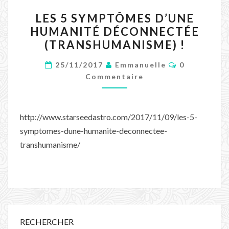
LES
LES 5 SYMPTÔMES D’UNE
5
HUMANITÉ DÉCONNECTÉE
SYMPTÔMES
(TRANSHUMANISME) !
D’UNE
Commentair
HUMANITÉ
25/11/2017
Emmanuelle
0
Commentaire
DÉCONNECTÉE
(TRANSHUMANISME)
!
http://www.starseedastro.com/2017/11/09/les-5-
symptomes-dune-humanite-deconnectee-
transhumanisme/
RECHERCHER