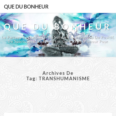
QUE DU BONHEUR
QUE DU BONHEUR
Le Partage Est La Clé De La Solidarité : Beaucoup De Positif,
De Spiritualité, De Bien Être, De Paix Et D'amour Pour
Illuminer Vos Journées !
Archives De
Tag:
TRANSHUMANISME